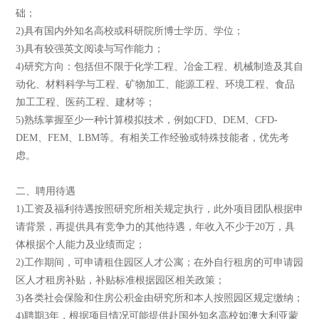
础；
2)具有国内外知名高校或科研院所博士
学历、学位；
3)具有较强英文阅读与写作能力；
4)研究方向：包括但不限于化学工程、冶金工程、机械制造及其自
动化、材料科学与工程、矿物加工、能源工程、环境工程、食品
加工工程、医药工程、建材等；
5)熟练掌握至少一种计算模拟技术，例如CFD、DEM、CFD-
DEM、FEM、LBM等。有相关工作经验或特殊技能者，优先考
虑。
二、聘用待遇
1)工资及福利待遇按照研究所相关规定执行，此外项目团队根据申
请背景，再提供具有竞争力的其他待遇，年收入不少于20万，具
体根据个人能力及业绩而定；
2)工作期间，可申请租住园区人才公寓；在外自行租房的可申请园
区人才租房补贴，补贴标准根据园区相关政策；
3)各类社会保险和住房公积金由研究所和本人按照园区规定缴纳；
4)聘期3年，根据项目情况可能提供赴国外知名高校如澳大利亚蒙